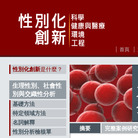
首頁
性別化創新
是什麼？
生理性別、社會性
別與交織性分析
基礎方法
特定領域方法
名詞解釋
摘要
完整案例研究
性別分析檢核單