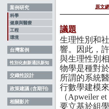
原文
案例研究
科學
健康與醫療
議題
工程
環境
生理性別和
響。因此，
台灣案例
與生理性別
性別化創新通訊新知
物學是種對
交織性設計
所謂的系統
行數學建模
政策建議 (含期刊)
（Apweiler
相關影片
要立基於組