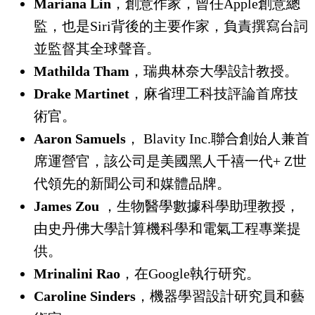
Mariana Lin
，創意作家，曾任Apple創意總
監，也是Siri背後的主要作家，負責撰寫台詞
並監督其全球聲音。
Mathilda Tham
，瑞典林奈大學設計教授。
Drake Martinet
，麻省理工科技評論首席技
術官。
Aaron Samuels
， Blavity Inc.聯合創始人兼首
席運營官，該公司是美國黑人千禧一代+ Z世
代領先的新聞公司和媒體品牌。
J
ames Zou
，生物醫學數據科學助理教授，
由史丹佛大學計算機科學和電氣工程專業提
供。
Mrinalini Rao
，在Google執行研究。
Caroline Sinders
，機器學習設計研究員和藝