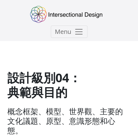
Menu
設計級別04：
典範與目的
概念框架、模型、世界觀、主要的
文化議題、原型、意識形態和心
態。