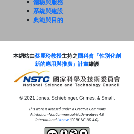
體驗與服務
系統與建設
典範與目的
本網站由
蔡麗玲教授
主持之
國科會「性別化創
新的應用與推廣」計畫
維護
© 2021 Jones, Schiebinger, Grimes, & Small.
This work is licensed under a Creative Commons
Attribution-NonCommercial-
NoDerivatives 4.0
International
License
(CC BY-NC-ND 4.0).