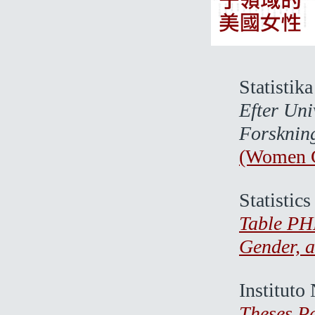
Statistik
Efter Uni
Forskning
(Women G
Statistic
Table PH
Gender, a
Instituto
Theses P