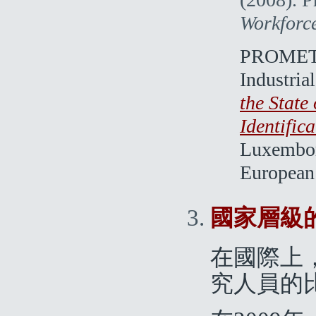
Workforce
PROMETE
Industria
the State
Identific
Luxemborg
European
國家層級
在國際上
究人員的