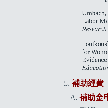
Umbach, P
Labor Mar
Research
Toutkoush
for Women
Evidence
Educatio
補助經費
補助金