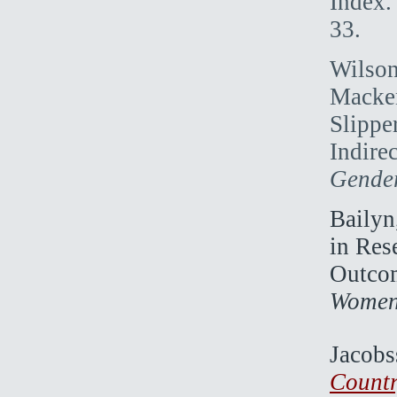
Index
33.
Wilson
Macken
Slippe
Indire
Gender
Bailyn
in Res
Outcom
Women
Jacobs
Countr