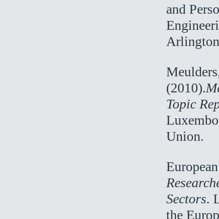
and Perso
Engineeri
Arlingto
Meulders,
(2010).
Me
Topic Re
Luxembour
Union.
European
Researche
Sectors
. 
the Euro