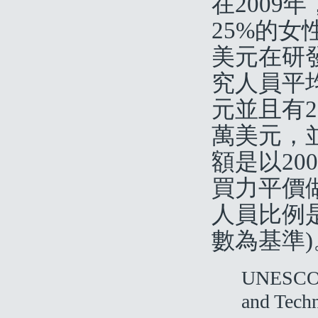
在2009
25%的女
美元在研
究人員平均
元並且有2
萬美元，
額是以2
買力平價
人員比例
數為基準)
UNESCO (
and Tech