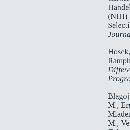
Handel
(NIH) 
Select
Journa
Hosek,
Rampha
Differ
Progr
Blagoj
M., Er
Mladen
M., Ve