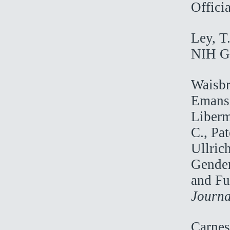
Offici
Ley, T
NIH Gr
Waisbr
Emans,
Liberm
C., Pa
Ullric
Gender
and Fu
Journa
Carnes,