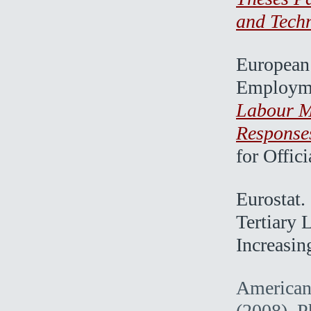
and Techn
European
Employme
Labour Ma
Response
for Offic
Eurostat.
Tertiary 
Increasin
American
(2008). P