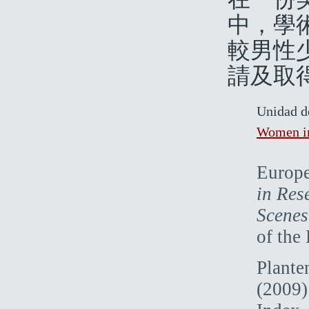
中，學
較男性
請及取
Unidad d
Women in
Europ
in Res
Scenes
of the
Plante
(2009)