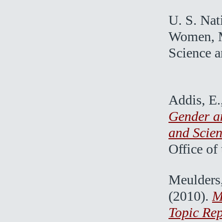
U. S. Nat
Women, Mi
Science a
Addis, E.
Gender a
and Scien
Office of
Meulders,
(2010).
M
Topic Rep