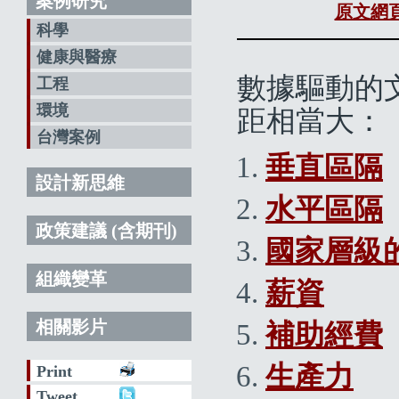
案例研究
原文網
科學
健康與醫療
數據驅動的
工程
環境
距相當大：
台灣案例
垂直區隔
設計新思維
水平區隔
政策建議 (含期刊)
國家層級
組織變革
薪資
相關影片
補助經費
生產力
Print
Tweet