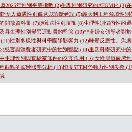
)歐盟2025年性別平等指數 (2)生理性別研究的ATOM化 (
)年輕女人遭遇性別偏見與診斷延誤 (5)義大利工程領域性別落
的開放資料集 (7)演算法性別歧視 (8)生理性別偏向性的遷
及具生理性別變異運動員的監管 (10)非洲婦女領導者對
 (11)性別多樣性與科學團隊影響力 (12)味覺反應性、
(13)感官與消費者研究中的性別觀點 (14)重塑科學研究中的
中生理性別與實驗室條件的交互作用 (16)女性腸道敏感性增
程觀點的駕駛狀態分析 (18)印度STEM勞動力性別失衡 (
議