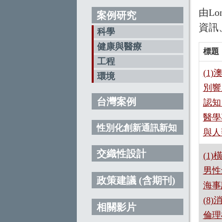
由L
案例研究
資訊
科學
健康與醫療
標題
工程
(1
環境
別響
台灣案例
認知
醫學
性別化創新通訊新知
與人
交織性設計
(1
男性
政策建議 (含期刊)
海事
(8
相關影片
倫理