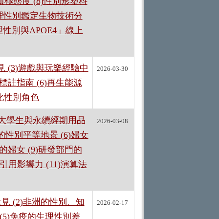
極態度 (8)性別形塑科
生理性別鑑定生物技術分
生理性別與APOE4」線上
 (3)遊戲與玩樂經驗中
2026-03-30
標註指南 (6)再生能源
化性別角色
3)印度大學生與永續經期用品
2026-03-08
性別平等地景 (6)婦女
的婦女 (9)研發部門的
用影響力 (11)演算法
 (2)非洲的性別、知
2026-02-17
別 (5)免疫的生理性別差