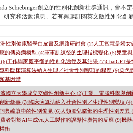
onda Schiebinger創立的性別化創新社群通訊
、研究和活動消息。若有興趣訂閱英文版性別化創
)澳洲性別健康醫學白皮書及網路研討會 (2)人工智慧是婦女健
應的傳染病模型 (4)軍事訓練後的生理指標變化 (5)兒
 (6)工作與家庭平衡的性別化途徑及其結果 (7)ChatGPT是
專科臨床演算法納入生理／社會性別變項的程度 (9)染
類基因體
)橫濱國立大學成立交織性創新中心 (2)工業、電腦科學與
創新敘事 (3)臨床演算法納入社會性別／生理性別變項 (4)
詞典編纂中的性別偏見 (6)人類胎兒腦部的生理性別差異 
)消費者對於AI生成vs.人工製作的誤導性廣告的反應 (9)
權衡