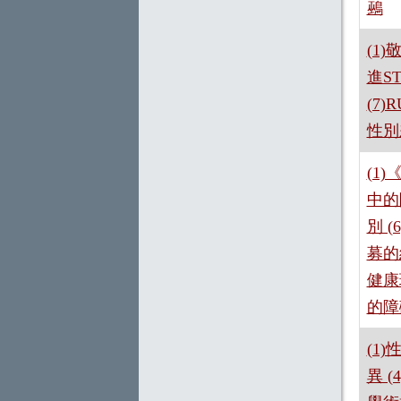
鵐
(1)
進S
(7
性別
(1
中的
別 
募的
健康
的障
(1
異 