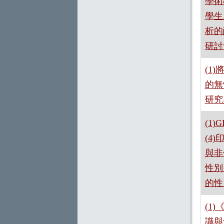
學術
學生
析的
研討
(1
的無
研究
(1
(4
與非
性別
的性
(1
識與