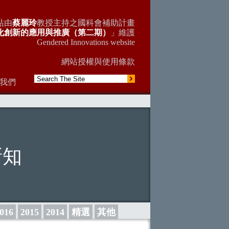
站由
蔡麗玲
教授主持之國科會補助計畫
別化創新的應用與推廣（第二期）
」維護
Gendered Innovations website
網站授權與使用條款
我們
新知
016
2015
2014
精選
其他