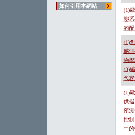
如何引用本網站
(1
態系
的配
(1
感測
物學
(8
包容
(1
供指
預測
控制
中的