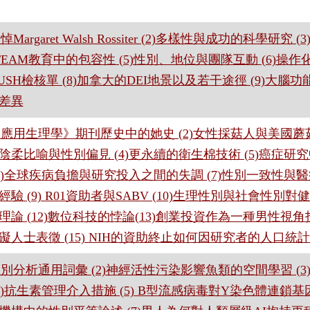
敬悼Margaret Walsh Rossiter (2)多樣性與成功的科學研究
TEAM教育中的包容性 (5)性別、地位與團隊互動 (6)操
)RUSH檢核單 (8)加拿大的DEI地景以及若干途徑 (9)大
差異
)《應用生理學》期刊歷史中的她史 (2)女性採菇人與美國蘑菇
陰柔比喻與性別偏見 (4)更永續的衛生棉技術 (5)癌症
(6)全球疾病負擔與研究投入之間的失調 (7)性別一致性與醫
經驗 (9) R01資助者與SABV (10)生理性別與社會性別對
理論 (12)數位科技的悖論(13)創業投資作為一種男性視角投
礙人士表徵 (15) NIH的資助終止如何因研究者的人口統
)性別分析通用詞彙 (2)神經活性污染影響魚類的空間學習 (
(4)抗生素管理介入措施 (5) B型流感病毒對Y染色體連鎖基