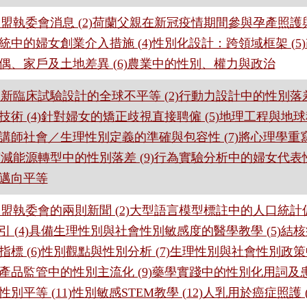
)歐盟執委會消息 (2)荷蘭父親在新冠疫情期間參與孕產照護與
統中的婦女創業介入措施 (4)性別化設計：跨領域框架 (
偶、家戶及土地差異 (6)農業中的性別、權力與政治
)創新臨床試驗設計的全球不平等 (2)行動力設計中的性別落差
技術 (4)針對婦女的矯正歧視直接聘僱 (5)地理工程與地球
講師社會／生理性別定義的準確與包容性 (7)將心理學
)縮減能源轉型中的性別落差 (9)行為實驗分析中的婦女代表性
邁向平等
)歐盟執委會的兩則新聞 (2)大型語言模型標註中的人口統計偏
引 (4)具備生理性別與社會性別敏感度的醫學教學 (5)
指標 (6)性別觀點與性別分析 (7)生理性別與社會性別政策
產品監管中的性別主流化 (9)藥學實踐中的性別化用詞及患者
性別平等 (11)性別敏感STEM教學 (12)人乳用於癌症照護