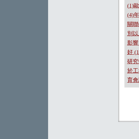
(1
(4
關聯
別以
影響
好 
研究
於工
育會