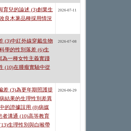
育兒的論述 (3)創業生
2026-07-11
5)改良木薯品種採用情況
 (3)中紅外線穿戴生物
2026-07-08
科學的性別落差 (6)生
重寫為一種女性主義實踐
 (10)在腫瘤實驗中從
差 (3)為更年期照護提
2026-06-29
結核病結果的生理性別差異
中的證據誤用 (8)病媒
溝通 (10)高等教育
 (13)生理性別與白喉帶