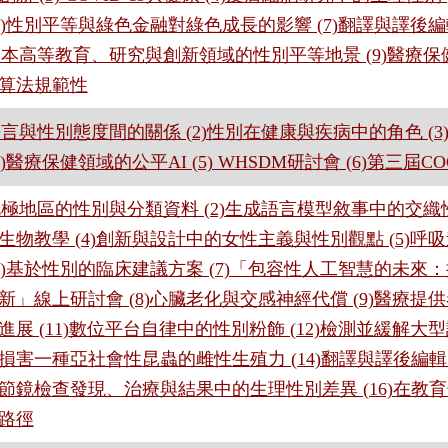
(6)性別平等與綠色金融對綠色成長的影響 (7)翻譯與譯
)日本高等教育、研究與創新領域的性別平等地景 (9)醫療
算法規範性
)語言與性別態度間的關係 (2)性別在健康與疾病中的角色 (
(4)醫療保健領域的公平AI (5) WHSDM研討會 (6)第三屆
)北極地區的性別與分類資料 (2)生成語言模型敘事中的交織性
生物教學 (4)創新與設計中的女性主義與性別觀點 (5)
(6)基於性別的臨床建議方案 (7)「包容性人工智慧的未
新」線上研討會 (8)心臟老化與交感神經代償 (9)醫療提供者
進展 (11)數位平台自律中的性別粉飾 (12)檢測並緩解大型
損害一種亞社會性昆蟲的雌性生殖力 (14)翻譯與譯後編輯中
節鏡檢查發現、治療與結果中的生理性別差異 (16)在教
路徑