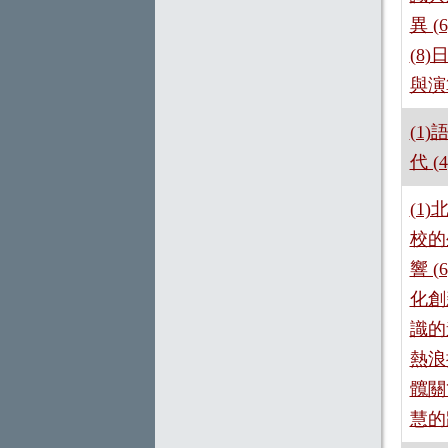
異 
(8
與演
(1
代 
(1
校的
響 
化創
識的
熱浪
髖關
慧的