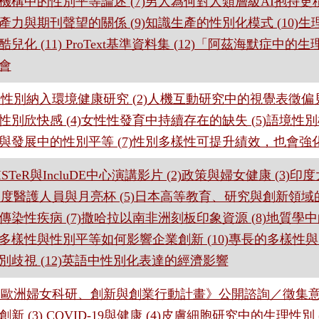
機構中的性別平等論述 (7)男人為何對人類層級AI抱持更積
產力與期刊聲望的關係 (9)知識生產的性別化模式 (10)
酷兒化 (11) ProText基準資料集 (12)「阿茲海默症中的
會
)將性別納入環境健康研究 (2)人機互動研究中的視覺表徵偏見
性別欣快感 (4)女性性發育中持續存在的缺失 (5)語境性別
與發展中的性別平等 (7)性別多樣性可提升績效，也會強
)GISTeR與IncluDE中心演講影片 (2)政策與婦女健康 (
)印度醫護人員與月亮杯 (5)日本高等教育、研究與創新領域的
傳染性疾病 (7)撒哈拉以南非洲刻板印象資源 (8)地質學中
多樣性與性別平等如何影響企業創新 (10)專長的多樣性與引
別歧視 (12)英語中性別化表達的經濟影響
)《歐洲婦女科研、創新與創業行動計畫》公開諮詢／徵集意見
創新 (3) COVID-19與健康 (4)皮膚細胞研究中的生理性